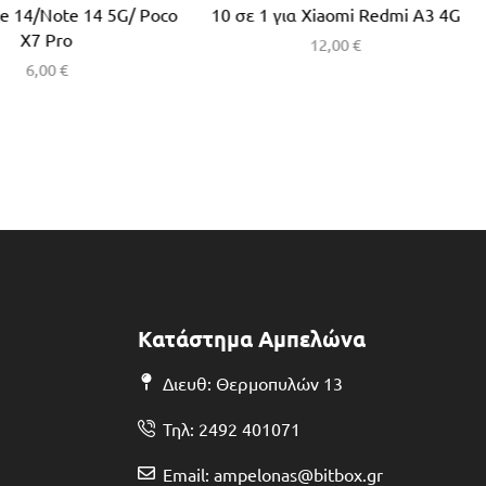
e 14/Note 14 5G/ Poco
10 σε 1 για Xiaomi Redmi A3 4G
X7 Pro
12,00
€
6,00
€
Κατάστημα Αμπελώνα
Διευθ: Θερμοπυλών 13
Τηλ: 2492 401071
Email: ampelonas@bitbox.gr