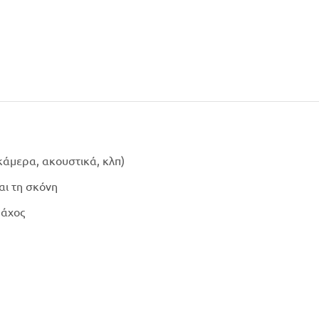
(κάμερα, ακουστικά, κλπ)
αι τη σκόνη
πάχος