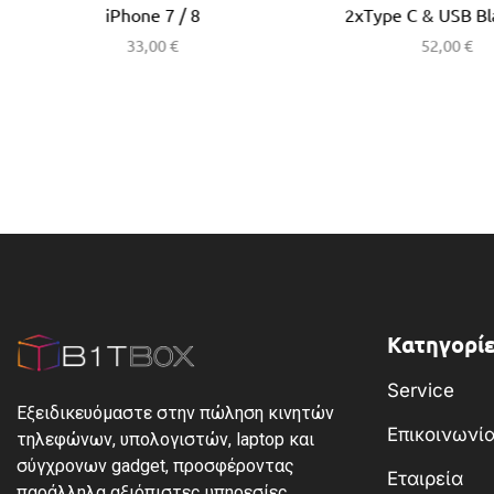
iPhone 7 / 8
2xType C & USB Bl
33,00
€
52,00
€
Κατηγορίε
Service
Εξειδικευόμαστε στην πώληση κινητών
Επικοινωνί
τηλεφώνων, υπολογιστών, laptop και
σύγχρονων gadget, προσφέροντας
Εταιρεία
παράλληλα αξιόπιστες υπηρεσίες