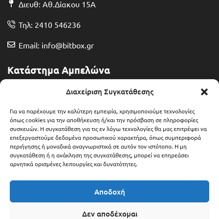
Διευθ: Αθ.Δίακου 15Α
Τηλ: 2410 546236
Email: info@bitbox.gr
Κατάστημα Αμπελώνα
Διευθ: Θερμοπυλών 13
Διαχείριση Συγκατάθεσης
Τηλ: 2492 401071
Για να παρέχουμε την καλύτερη εμπειρία, χρησιμοποιούμε τεχνολογίες
όπως cookies για την αποθήκευση ή/και την πρόσβαση σε πληροφορίες
συσκευών. Η συγκατάθεση για τις εν λόγω τεχνολογίες θα μας επιτρέψει να
Email: ampelonas@bitbox.gr
επεξεργαστούμε δεδομένα προσωπικού χαρακτήρα, όπως συμπεριφορά
περιήγησης ή μοναδικά αναγνωριστικά σε αυτόν τον ιστότοπο. Η μη
συγκατάθεση ή η ανάκληση της συγκατάθεσης, μπορεί να επηρεάσει
αρνητικά ορισμένες λειτουργίες και δυνατότητες.
Αποδοχή
Δεν αποδέχομαι