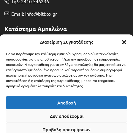
Τηλ: 2410 546236
Email: info@bitbox.gr
Κατάστημα Αμπελώνα
Διευθ: Θερμοπυλών 13
Διαχείριση Συγκατάθεσης
Τηλ: 2492 401071
Για να παρέχουμε την καλύτερη εμπειρία, χρησιμοποιούμε τεχνολογίες
όπως cookies για την αποθήκευση ή/και την πρόσβαση σε πληροφορίες
συσκευών. Η συγκατάθεση για τις εν λόγω τεχνολογίες θα μας επιτρέψει να
Email: ampelonas@bitbox.gr
επεξεργαστούμε δεδομένα προσωπικού χαρακτήρα, όπως συμπεριφορά
περιήγησης ή μοναδικά αναγνωριστικά σε αυτόν τον ιστότοπο. Η μη
συγκατάθεση ή η ανάκληση της συγκατάθεσης, μπορεί να επηρεάσει
αρνητικά ορισμένες λειτουργίες και δυνατότητες.
Αποδοχή
Δεν αποδέχομαι
Προβολή προτιμήσεων
Copyright © 2025 Bitbox.gr