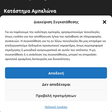
Κατάστημα Αμπελώνα
Διευθ: Θερμοπυλών 13
Διαχείριση Συγκατάθεσης
Τηλ: 2492 401071
Για να παρέχουμε την καλύτερη εμπειρία, χρησιμοποιούμε τεχνολογίες
όπως cookies για την αποθήκευση ή/και την πρόσβαση σε πληροφορίες
συσκευών. Η συγκατάθεση για τις εν λόγω τεχνολογίες θα μας επιτρέψει να
Email: ampelonas@bitbox.gr
επεξεργαστούμε δεδομένα προσωπικού χαρακτήρα, όπως συμπεριφορά
περιήγησης ή μοναδικά αναγνωριστικά σε αυτόν τον ιστότοπο. Η μη
συγκατάθεση ή η ανάκληση της συγκατάθεσης, μπορεί να επηρεάσει
αρνητικά ορισμένες λειτουργίες και δυνατότητες.
Αποδοχή
Δεν αποδέχομαι
Προβολή προτιμήσεων
Copyright © 2025 Bitbox.gr
6,00
€
Προσθήκη Στο Καλάθι
Πολιτική Cookies
Κατηγορίες
Βρείτε μας
Service
Εταιρεία