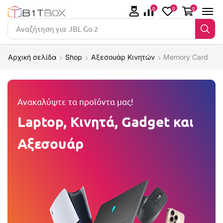
0
0
0
Αναζήτηση για
JBL Go 2
Αρχική σελίδα
Shop
Αξεσουάρ Κινητών
Memory Card
Ανακαλύψτε τα προϊόντα μας!
Laptop, Κινητά, Gadget και
Αξεσουάρ