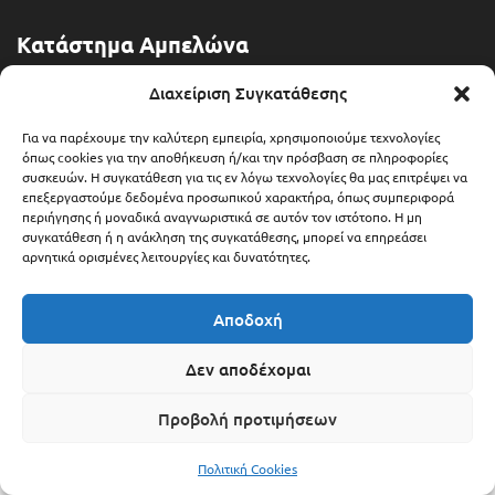
Κατάστημα Αμπελώνα
Διευθ: Θερμοπυλών 13
Διαχείριση Συγκατάθεσης
Τηλ: 2492 401071
Για να παρέχουμε την καλύτερη εμπειρία, χρησιμοποιούμε τεχνολογίες
όπως cookies για την αποθήκευση ή/και την πρόσβαση σε πληροφορίες
συσκευών. Η συγκατάθεση για τις εν λόγω τεχνολογίες θα μας επιτρέψει να
Email: ampelonas@bitbox.gr
επεξεργαστούμε δεδομένα προσωπικού χαρακτήρα, όπως συμπεριφορά
περιήγησης ή μοναδικά αναγνωριστικά σε αυτόν τον ιστότοπο. Η μη
συγκατάθεση ή η ανάκληση της συγκατάθεσης, μπορεί να επηρεάσει
αρνητικά ορισμένες λειτουργίες και δυνατότητες.
Αποδοχή
Δεν αποδέχομαι
Προβολή προτιμήσεων
Copyright © 2025 Bitbox.gr
Πολιτική Cookies
Κατηγορίες
Βρείτε μας
Service
Εταιρεία