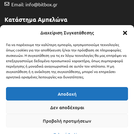
Email: info@bitbox.gr
Κατάστημα Αμπελώνα
Διευθ: Θερμοπυλών 13
Διαχείριση Συγκατάθεσης
Τηλ: 2492 401071
Για να παρέχουμε την καλύτερη εμπειρία, χρησιμοποιούμε τεχνολογίες
όπως cookies για την αποθήκευση ή/και την πρόσβαση σε πληροφορίες
συσκευών. Η συγκατάθεση για τις εν λόγω τεχνολογίες θα μας επιτρέψει να
Email: ampelonas@bitbox.gr
επεξεργαστούμε δεδομένα προσωπικού χαρακτήρα, όπως συμπεριφορά
περιήγησης ή μοναδικά αναγνωριστικά σε αυτόν τον ιστότοπο. Η μη
συγκατάθεση ή η ανάκληση της συγκατάθεσης, μπορεί να επηρεάσει
αρνητικά ορισμένες λειτουργίες και δυνατότητες.
Αποδοχή
Δεν αποδέχομαι
Προβολή προτιμήσεων
Copyright © 2025 Bitbox.gr
6,00
€
Προσθήκη Στο Καλάθι