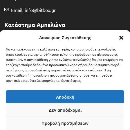
Email: info@bitbox.gr
Κατάστημα Αμπελώνα
Διευθ: Θερμοπυλών 13
Διαχείριση Συγκατάθεσης
Τηλ: 2492 401071
Για να παρέχουμε την καλύτερη εμπειρία, χρησιμοποιούμε τεχνολογίες
όπως cookies για την αποθήκευση ή/και την πρόσβαση σε πληροφορίες
συσκευών. Η συγκατάθεση για τις εν λόγω τεχνολογίες θα μας επιτρέψει να
Email: ampelonas@bitbox.gr
επεξεργαστούμε δεδομένα προσωπικού χαρακτήρα, όπως συμπεριφορά
περιήγησης ή μοναδικά αναγνωριστικά σε αυτόν τον ιστότοπο. Η μη
συγκατάθεση ή η ανάκληση της συγκατάθεσης, μπορεί να επηρεάσει
αρνητικά ορισμένες λειτουργίες και δυνατότητες.
Αποδοχή
Δεν αποδέχομαι
Προβολή προτιμήσεων
Copyright © 2025 Bitbox.gr