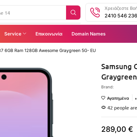
Χρειάζεστε Βοή
ne 14
2410 546 23
Service
Επικοινωνία
Domain Names
37 6GB Ram 128GB Awesome Graygreen 5G- EU
Samsung 
Graygreen
Brand:
Αγαπημένα
42 people are
289,00
€