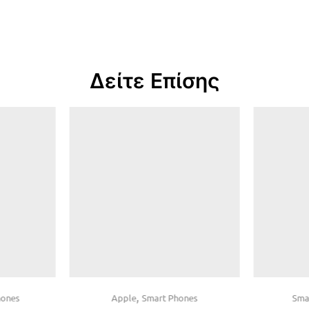
Δείτε Επίσης
,
hones
Apple
Smart Phones
Sma