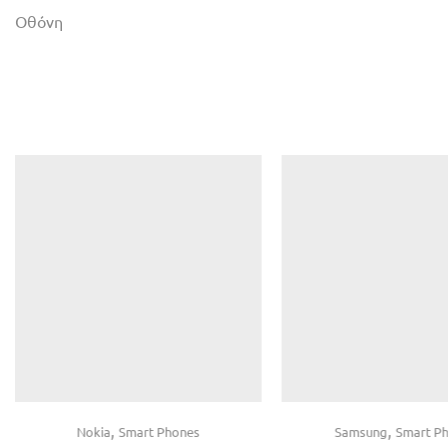
Οθόνη
,
,
Nokia
Smart Phones
Samsung
Smart P