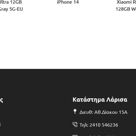
Ultra 12GB
iPhone 14
Xiaomi 
Gray 5G-EU
128GB Wi
ς
Κατάστημα Λάρισα
Διευθ: Αθ.Δίακου 15Α
α
Τηλ: 2410 546236