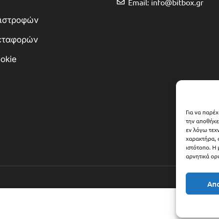
Email: info@bitbox.gr
πιστροφών
Μεταφορών
okie
Για να παρέ
την αποθήκε
εν λόγω τεχ
χαρακτήρα, 
ιστότοπο. Η
αρνητικά ορι
Απ
Copyright © 2025 Bitbox.gr