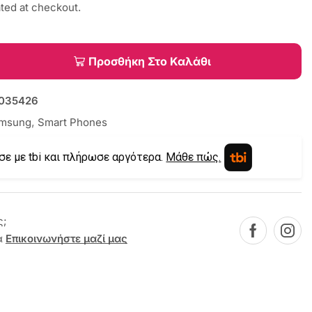
ated at checkout.
Προσθήκη Στο Καλάθι
035426
msung
,
Smart Phones
σε με tbi και πλήρωσε αργότερα.
Μάθε πώς.
ς;
α
Επικοινωνήστε μαζί μας