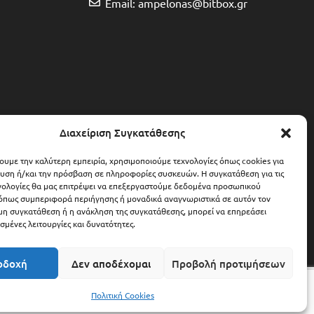
Email: ampelonas@bitbox.gr
Διαχείριση Συγκατάθεσης
χουμε την καλύτερη εμπειρία, χρησιμοποιούμε τεχνολογίες όπως cookies για
υση ή/και την πρόσβαση σε πληροφορίες συσκευών. Η συγκατάθεση για τις
νολογίες θα μας επιτρέψει να επεξεργαστούμε δεδομένα προσωπικού
όπως συμπεριφορά περιήγησης ή μοναδικά αναγνωριστικά σε αυτόν τον
 μη συγκατάθεση ή η ανάκληση της συγκατάθεσης, μπορεί να επηρεάσει
σμένες λειτουργίες και δυνατότητες.
οδοχή
Δεν αποδέχομαι
Προβολή προτιμήσεων
289,00
€
Προσθήκη Στο Καλάθι
Πολιτική Cookies