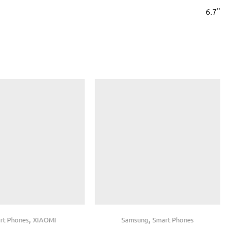
6.7"
,
,
rt Phones
XIAOMI
Samsung
Smart Phones