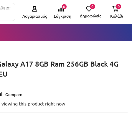
0
0
0
θεια;
6
Δημοφιλείς
Καλάθι
Σύγκριση
Λογαριασμός
alaxy A17 8GB Ram 256GB Black 4G
 EU
Compare
 viewing this product right now