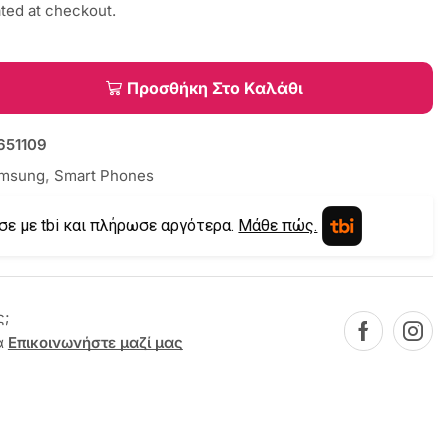
ated at checkout.
Προσθήκη Στο Καλάθι
651109
msung
,
Smart Phones
σε με tbi και πλήρωσε αργότερα.
Μάθε πώς.
ς;
α
Επικοινωνήστε μαζί μας