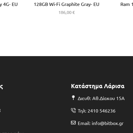
y 4G- EU
128GB Wi-Fi Graphite Gray- EU
Ram 
186,00
€
ς
Κατάστημα Λάρισα
Διευθ: Αθ.Δίακου 15Α
α
Τηλ: 2410 546236
Email: info@bitbox.gr