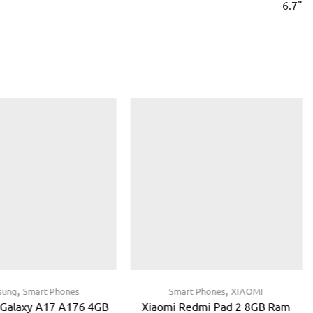
6.7"
,
,
sung
Smart Phones
Smart Phones
XIAOMI
Galaxy A17 A176 4GB
Xiaomi Redmi Pad 2 8GB Ram