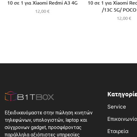
10 σε 1 για Xiaomi Redmi A3 4G
10 σε 1 για Xiaomi Re
/13C 5G/ POCO
12,00
€
12,00
€
Κατηγορίε
Service
Εξειδικευόμαστε στην πώληση κινητών
Επικοινωνί
τηλεφώνων, υπολογιστών, laptop και
σύγχρονων gadget, προσφέροντας
Εταιρεία
παράλληλα αξιόπιστες υπηρεσίες