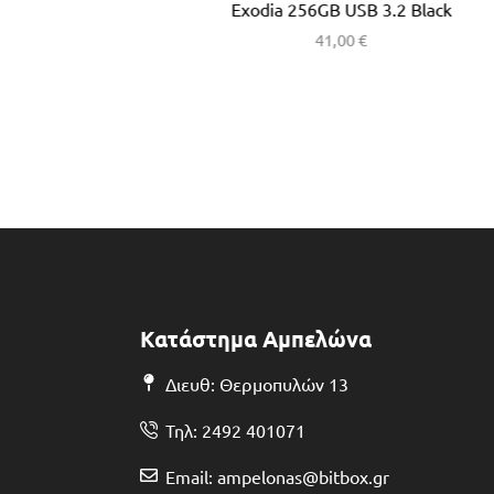
Exodia 256GB USB 3.2 Black
41,00
€
Κατάστημα Αμπελώνα
Διευθ: Θερμοπυλών 13
Τηλ: 2492 401071
Email: ampelonas@bitbox.gr