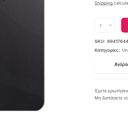
Shipping
calcul
SKU:
6941764
Κατηγορίες:
Un
Αγόρα
Έχετε ερωτήσει
Μη διστάσετε ν