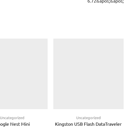
6.72&apos;&apos;
Uncategorized
Uncategorized
ogle Nest Mini
Kingston USB Flash DataTraveler