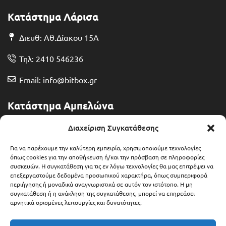
Κατάστημα Λάρισα
Διευθ: Αθ.Δίακου 15Α
Τηλ: 2410 546236
Email: info@bitbox.gr
Κατάστημα Αμπελώνα
Διευθ: Θερμοπυλών 13
Διαχείριση Συγκατάθεσης
Τηλ: 2492 401071
Για να παρέχουμε την καλύτερη εμπειρία, χρησιμοποιούμε τεχνολογίες
όπως cookies για την αποθήκευση ή/και την πρόσβαση σε πληροφορίες
συσκευών. Η συγκατάθεση για τις εν λόγω τεχνολογίες θα μας επιτρέψει να
Email: ampelonas@bitbox.gr
επεξεργαστούμε δεδομένα προσωπικού χαρακτήρα, όπως συμπεριφορά
περιήγησης ή μοναδικά αναγνωριστικά σε αυτόν τον ιστότοπο. Η μη
συγκατάθεση ή η ανάκληση της συγκατάθεσης, μπορεί να επηρεάσει
αρνητικά ορισμένες λειτουργίες και δυνατότητες.