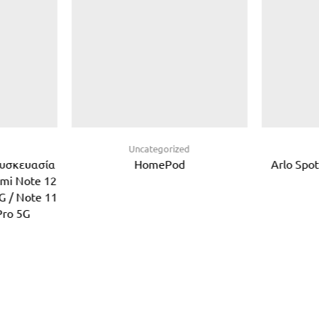
d
Uncategorized
Συσκευασία
HomePod
Arlo Spot
dmi Note 12
G / Note 11
Pro 5G