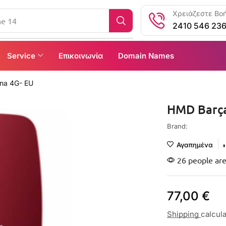
Χρειάζεστε Βοή
ne 14
2410 546 23
Service
Επικοινωνία
Domain Names
na 4G- EU
HMD Barça
Brand:
Αγαπημένα
26 people are
77,00
€
Shipping
calcul