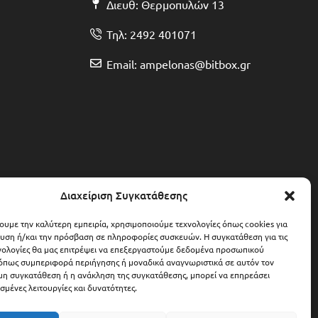
Διευθ: Θερμοπυλών 13
Τηλ: 2492 401071
Email: ampelonas@bitbox.gr
Διαχείριση Συγκατάθεσης
χουμε την καλύτερη εμπειρία, χρησιμοποιούμε τεχνολογίες όπως cookies για
υση ή/και την πρόσβαση σε πληροφορίες συσκευών. Η συγκατάθεση για τις
νολογίες θα μας επιτρέψει να επεξεργαστούμε δεδομένα προσωπικού
όπως συμπεριφορά περιήγησης ή μοναδικά αναγνωριστικά σε αυτόν τον
 μη συγκατάθεση ή η ανάκληση της συγκατάθεσης, μπορεί να επηρεάσει
σμένες λειτουργίες και δυνατότητες.