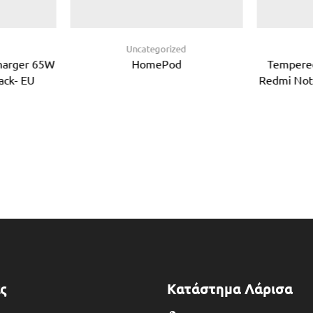
d
Uncategorized
Charger 65W
HomePod
Tempered
ack- EU
Redmi Not
ς
Κατάστημα Λάρισα