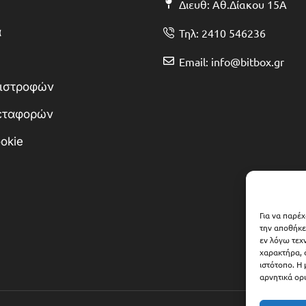
Διευθ: Αθ.Δίακου 15Α
α
Τηλ: 2410 546236
Email: info@bitbox.gr
πιστροφών
Μεταφορών
okie
Για να παρέ
την αποθήκε
εν λόγω τεχ
χαρακτήρα, 
ιστότοπο. Η
αρνητικά ορι