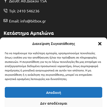
Διευθ: Αθ.Δίακου 15Α
Τηλ: 2410 546236
Email: info@bitbox.gr
Κατάστημα Αμπελώνα
Διευθ: Θερμοπυλών 13
Διαχείριση Συγκατάθεσης
Τηλ: 2492 401071
Για να παρέχουμε την καλύτερη εμπειρία, χρησιμοποιούμε τεχνολογίες
όπως cookies για την αποθήκευση ή/και την πρόσβαση σε πληροφορίες
συσκευών. Η συγκατάθεση για τις εν λόγω τεχνολογίες θα μας επιτρέψει να
Email: ampelonas@bitbox.gr
επεξεργαστούμε δεδομένα προσωπικού χαρακτήρα, όπως συμπεριφορά
περιήγησης ή μοναδικά αναγνωριστικά σε αυτόν τον ιστότοπο. Η μη
συγκατάθεση ή η ανάκληση της συγκατάθεσης, μπορεί να επηρεάσει
αρνητικά ορισμένες λειτουργίες και δυνατότητες.
Αποδοχή
Δεν αποδέχομαι