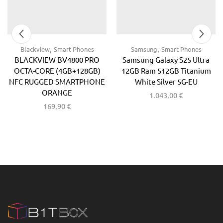
,
,
Blackview
Smart Phones
Samsung
Smart Phones
BLACKVIEW BV4800 PRO
Samsung Galaxy S25 Ultra
OCTA-CORE (4GB+128GB)
12GB Ram 512GB Titanium
NFC RUGGED SMARTPHONE
White Silver 5G-EU
ORANGE
1.043,00
€
169,90
€