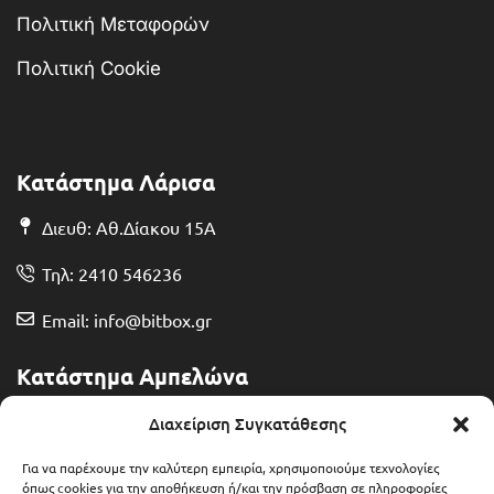
Πολιτική Μεταφορών
Πολιτική Cookie
Κατάστημα Λάρισα
Διευθ: Αθ.Δίακου 15Α
Τηλ: 2410 546236
Email: info@bitbox.gr
Κατάστημα Αμπελώνα
Διευθ: Θερμοπυλών 13
Διαχείριση Συγκατάθεσης
Τηλ: 2492 401071
Για να παρέχουμε την καλύτερη εμπειρία, χρησιμοποιούμε τεχνολογίες
όπως cookies για την αποθήκευση ή/και την πρόσβαση σε πληροφορίες