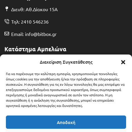
Διευθ: Αθ.Δίακου 15Α
Τηλ: 2410 546236
Email: info@bitbox.gr
Κατάστημα Αμπελώνα
Διευθ: Θερμοπυλών 13
Διαχείριση Συγκατάθεσης
Τηλ: 2492 401071
Για να παρέχουμε την καλύτερη εμπειρία, χρησιμοποιούμε τεχνολογίες
όπως cookies για την αποθήκευση ή/και την πρόσβαση σε πληροφορίες
συσκευών. Η συγκατάθεση για τις εν λόγω τεχνολογίες θα μας επιτρέψει να
Email: ampelonas@bitbox.gr
επεξεργαστούμε δεδομένα προσωπικού χαρακτήρα, όπως συμπεριφορά
περιήγησης ή μοναδικά αναγνωριστικά σε αυτόν τον ιστότοπο. Η μη
συγκατάθεση ή η ανάκληση της συγκατάθεσης, μπορεί να επηρεάσει
αρνητικά ορισμένες λειτουργίες και δυνατότητες.
Αποδοχή