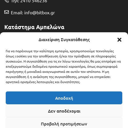
Τηλ: 2410 546236
Email: info@bitbox.gr
Κατάστημα Αμπελώνα
Διευθ: Θερμοπυλών 13
Διαχείριση Συγκατάθεσης
Τηλ: 2492 401071
Για να παρέχουμε την καλύτερη εμπειρία, χρησιμοποιούμε τεχνολογίες
όπως cookies για την αποθήκευση ή/και την πρόσβαση σε πληροφορίες
συσκευών. Η συγκατάθεση για τις εν λόγω τεχνολογίες θα μας επιτρέψει να
Email: ampelonas@bitbox.gr
επεξεργαστούμε δεδομένα προσωπικού χαρακτήρα, όπως συμπεριφορά
περιήγησης ή μοναδικά αναγνωριστικά σε αυτόν τον ιστότοπο. Η μη
συγκατάθεση ή η ανάκληση της συγκατάθεσης, μπορεί να επηρεάσει
αρνητικά ορισμένες λειτουργίες και δυνατότητες.
Αποδοχή
Δεν αποδέχομαι
Προβολή προτιμήσεων
Copyright © 2025 Bitbox.gr