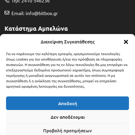
Τηλ: 2410 546236
Email: info@bitbox.gr
Κατάστημα Αμπελώνα
Διευθ: Θερμοπυλών 13
Διαχείριση Συγκατάθεσης
Τηλ: 2492 401071
Για να παρέχουμε την καλύτερη εμπειρία, χρησιμοποιούμε τεχνολογίες
όπως cookies για την αποθήκευση ή/και την πρόσβαση σε πληροφορίες
συσκευών. Η συγκατάθεση για τις εν λόγω τεχνολογίες θα μας επιτρέψει να
Email: ampelonas@bitbox.gr
επεξεργαστούμε δεδομένα προσωπικού χαρακτήρα, όπως συμπεριφορά
περιήγησης ή μοναδικά αναγνωριστικά σε αυτόν τον ιστότοπο. Η μη
συγκατάθεση ή η ανάκληση της συγκατάθεσης, μπορεί να επηρεάσει
αρνητικά ορισμένες λειτουργίες και δυνατότητες.
Αποδοχή
Δεν αποδέχομαι
Προβολή προτιμήσεων
Copyright © 2025 Bitbox.gr