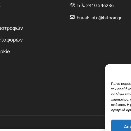
α
Τηλ: 2410 546236
Email: info@bitbox.gr
πιστροφών
Μεταφορών
okie
Για να παρέ
την αποθήκε
εν λόγω τεχ
χαρακτήρα, 
ιστότοπο. Η
αρνητικά ορι
Απ