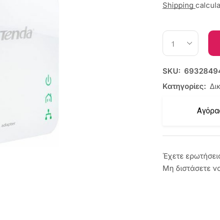
Shipping
calcul
SKU:
6932849
Κατηγορίες:
Δι
Αγόρα
Έχετε ερωτήσει
Μη διστάσετε ν