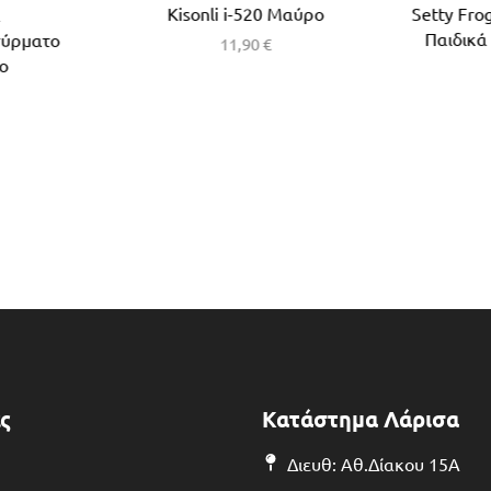
Kisonli i-520 Μαύρο
Setty Fro
α
Παιδικά
σύρματο
11,90
€
ο
ς
Κατάστημα Λάρισα
Διευθ: Αθ.Δίακου 15Α