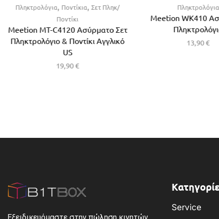
,
,
Πληκτρολόγια
Ποντίκια
Σετ Πληκ/
Πληκτρολόγι
Meetion WK410 Α
Ποντίκι
Πληκτρολόγι
Meetion MT-C4120 Ασύρματο Σετ
Πληκτρολόγιο & Ποντίκι Αγγλικό
13,90
€
US
19,90
€
Κατηγορίε
Service
Εξειδικευόμαστε στην πώληση κινητών