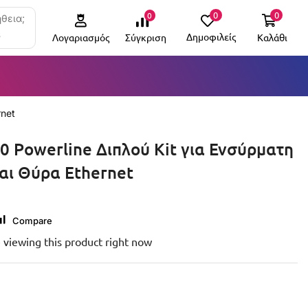
0
0
0
θεια;
6
Δημοφιλείς
Καλάθι
Σύγκριση
Λογαριασμός
rnet
0 Powerline Διπλού Kit για Ενσύρματη
αι Θύρα Ethernet
Compare
 viewing this product right now