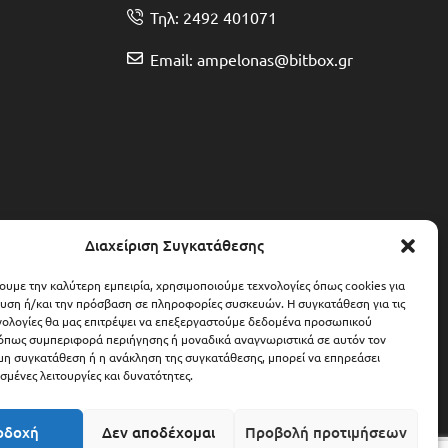
Τηλ: 2492 401071
Email: ampelonas@bitbox.gr
Διαχείριση Συγκατάθεσης
χουμε την καλύτερη εμπειρία, χρησιμοποιούμε τεχνολογίες όπως cookies για
υση ή/και την πρόσβαση σε πληροφορίες συσκευών. Η συγκατάθεση για τις
νολογίες θα μας επιτρέψει να επεξεργαστούμε δεδομένα προσωπικού
όπως συμπεριφορά περιήγησης ή μοναδικά αναγνωριστικά σε αυτόν τον
 μη συγκατάθεση ή η ανάκληση της συγκατάθεσης, μπορεί να επηρεάσει
σμένες λειτουργίες και δυνατότητες.
οδοχή
Δεν αποδέχομαι
Προβολή προτιμήσεων