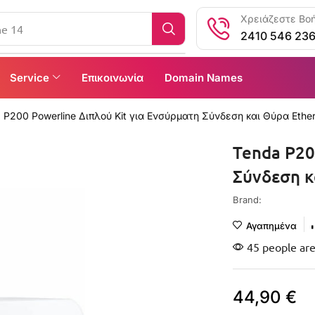
Χρειάζεστε Βοή
ne 14
2410 546 23
Service
Επικοινωνία
Domain Names
 P200 Powerline Διπλού Kit για Ενσύρματη Σύνδεση και Θύρα Ethe
Tenda P20
Σύνδεση κ
Brand:
Αγαπημένα
45 people are
44,90
€