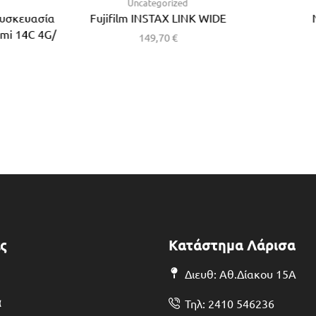
d
Uncategorized
Συσκευασία
Fujifilm INSTAX LINK WIDE
dmi 14C 4G/
149,70
€
ς
Κατάστημα Λάρισα
Διευθ: Αθ.Δίακου 15Α
α
Τηλ: 2410 546236