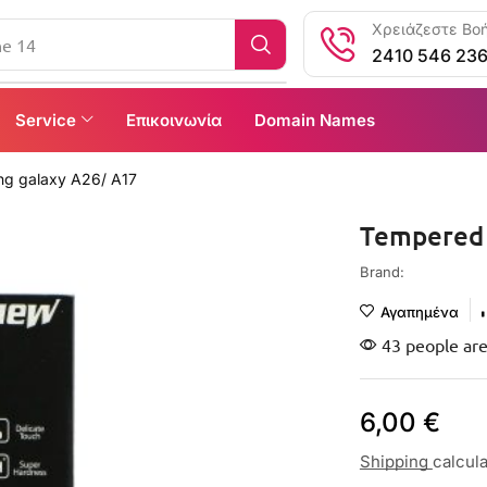
Χρειάζεστε Βοή
ne 14
2410 546 23
Service
Επικοινωνία
Domain Names
ng galaxy A26/ A17
Tempered 
Brand:
Αγαπημένα
43 people are
6,00
€
Shipping
calcul