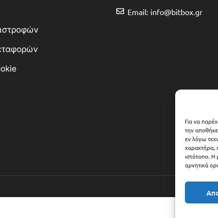
Email: info@bitbox.gr
πιστροφών
Μεταφορών
okie
Για να παρέ
την αποθήκε
εν λόγω τεχ
χαρακτήρα, 
ιστότοπο. Η
αρνητικά ορι
Απ
Copyright © 2025 Bitbox.gr