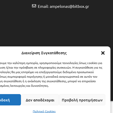
Email: ampelonas@bitbox.gr
Διαχείριση Συγκατάθεσης
χουμε την καλύτερη εμπειρία, χρησιμοποιούμε τεχνολογίες όπως cookies για
υση ή/και την πρόσβαση σε πληροφορίες συσκευών. Η συγκατάθεση για τις
νολογίες θα μας επιτρέψει να επεξεργαστούμε δεδομένα προσωπικού
όπως συμπεριφορά περιήγησης ή μοναδικά αναγνωριστικά σε αυτόν τον
 μη συγκατάθεση ή η ανάκληση της συγκατάθεσης, μπορεί να επηρεάσει
σμένες λειτουργίες και δυνατότητες.
οδοχή
Δεν αποδέχομαι
Προβολή προτιμήσεων
6,00
€
Προσθήκη Στο Καλάθι
Πολιτική Cookies