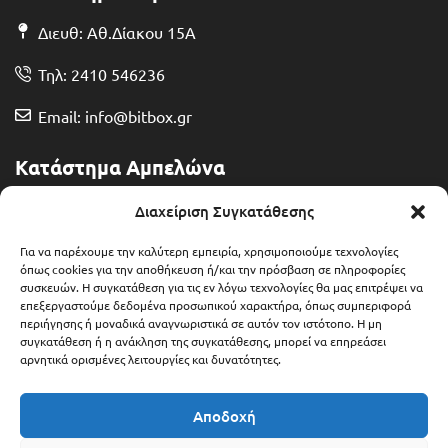
Διευθ: Αθ.Δίακου 15Α
Τηλ: 2410 546236
Email: info@bitbox.gr
Κατάστημα Αμπελώνα
Διευθ: Θερμοπυλών 13
Διαχείριση Συγκατάθεσης
Τηλ: 2492 401071
Για να παρέχουμε την καλύτερη εμπειρία, χρησιμοποιούμε τεχνολογίες
όπως cookies για την αποθήκευση ή/και την πρόσβαση σε πληροφορίες
συσκευών. Η συγκατάθεση για τις εν λόγω τεχνολογίες θα μας επιτρέψει να
Email: ampelonas@bitbox.gr
επεξεργαστούμε δεδομένα προσωπικού χαρακτήρα, όπως συμπεριφορά
περιήγησης ή μοναδικά αναγνωριστικά σε αυτόν τον ιστότοπο. Η μη
συγκατάθεση ή η ανάκληση της συγκατάθεσης, μπορεί να επηρεάσει
αρνητικά ορισμένες λειτουργίες και δυνατότητες.
Αποδοχή