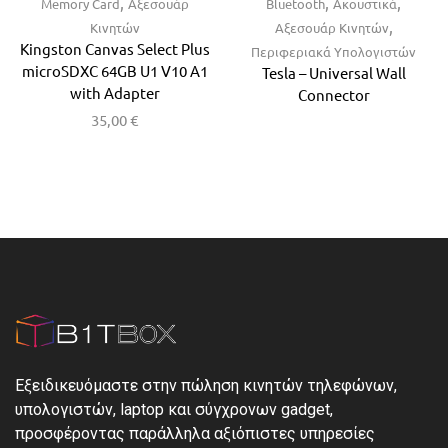
,
,
,
Memory Card
Αξεσουάρ
Bluetooth
Ακουστικά
,
Κινητών
Αξεσουάρ Κινητών
Kingston Canvas Select Plus
Περιφεριακά Υπολογιστών
microSDXC 64GB U1 V10 A1
Tesla – Universal Wall
with Adapter
Connector
35,00
€
Εξειδικευόμαστε στην πώληση κινητών τηλεφώνων,
υπολογιστών, laptop και σύγχρονων gadget,
προσφέροντας παράλληλα αξιόπιστες υπηρεσίες