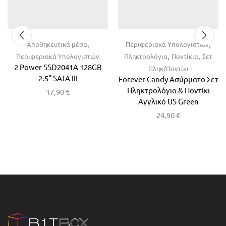
,
,
Αποθηκευτικά μέσα
Περιφεριακά Υπολογιστών
,
,
Περιφεριακά Υπολογιστών
Πληκτρολόγια
Ποντίκια
Σετ
2 Power SSD2041A 128GB
Πληκ/Ποντίκι
2.5” SATA III
Forever Candy Ασύρματο Σετ
Πληκτρολόγιο & Ποντίκι
17,90
€
Αγγλικό US Green
24,90
€