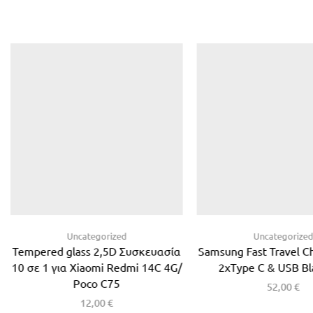
Uncategorized
Uncategorize
Tempered glass 2,5D Συσκευασία
Samsung Fast Travel 
10 σε 1 για Xiaomi Redmi 14C 4G/
2xType C & USB Bl
Poco C75
52,00
€
12,00
€