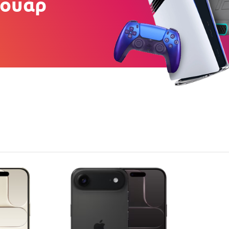
σουάρ