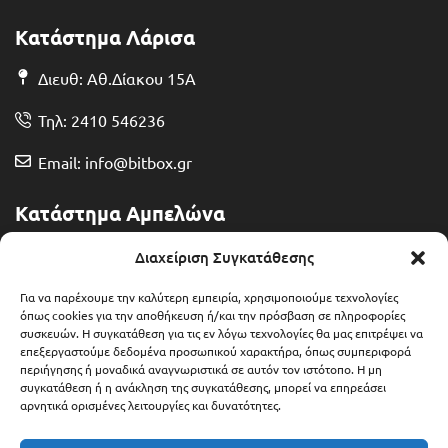
Κατάστημα Λάρισα
Διευθ: Αθ.Δίακου 15Α
Τηλ: 2410 546236
Email: info@bitbox.gr
Κατάστημα Αμπελώνα
Διευθ: Θερμοπυλών 13
Διαχείριση Συγκατάθεσης
Τηλ: 2492 401071
Για να παρέχουμε την καλύτερη εμπειρία, χρησιμοποιούμε τεχνολογίες
όπως cookies για την αποθήκευση ή/και την πρόσβαση σε πληροφορίες
συσκευών. Η συγκατάθεση για τις εν λόγω τεχνολογίες θα μας επιτρέψει να
Email: ampelonas@bitbox.gr
επεξεργαστούμε δεδομένα προσωπικού χαρακτήρα, όπως συμπεριφορά
περιήγησης ή μοναδικά αναγνωριστικά σε αυτόν τον ιστότοπο. Η μη
συγκατάθεση ή η ανάκληση της συγκατάθεσης, μπορεί να επηρεάσει
αρνητικά ορισμένες λειτουργίες και δυνατότητες.