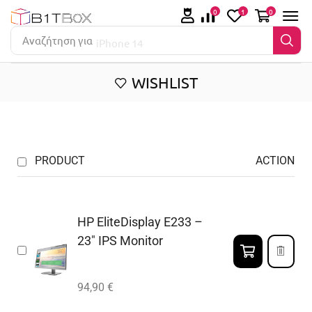
0
1
0
Αναζήτηση για
iPhone 14
WISHLIST
PRODUCT
ACTION
HP EliteDisplay E233 –
23″ IPS Monitor
94,90
€