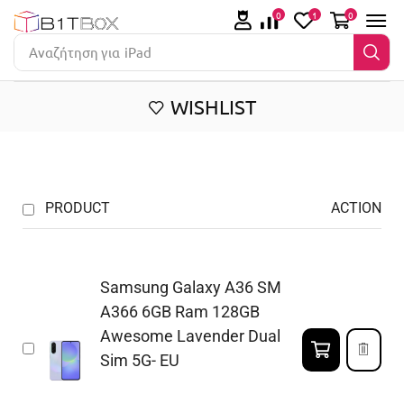
0
1
0
Αναζήτηση για
iPhone 14
WISHLIST
PRODUCT
ACTION
Samsung Galaxy A36 SM
A366 6GB Ram 128GB
Awesome Lavender Dual
Sim 5G- EU