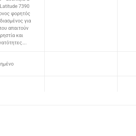
Latitude 7390
ρονος φορητός
διασμένος για
που απαιτούν
ρηστία και
νατότητες….
λημένο