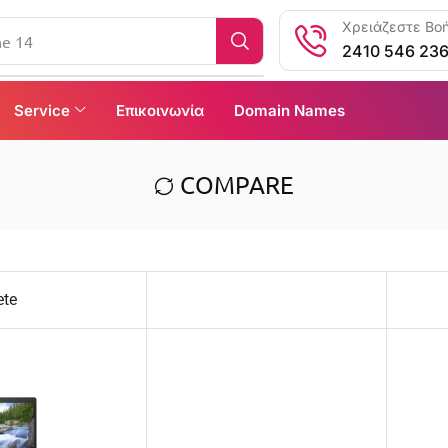
Χρειάζεστε Βοή
ne 14
2410 546 23
Service
Επικοινωνία
Domain Names
COMPARE
ete