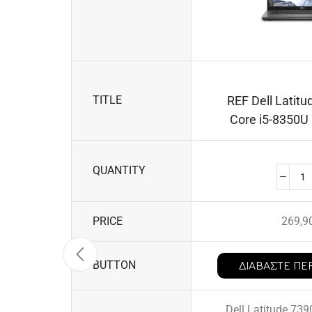
TITLE
REF Dell Latitu
Core i5-8350
QUANTITY
PRICE
269,9
BUTTON
ΔΙΑΒΆΣΤΕ ΠΕ
Dell Latitude 73