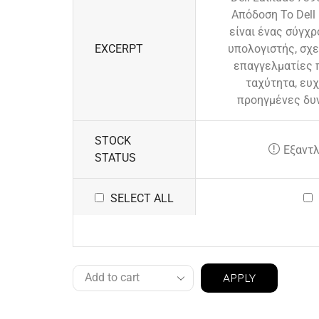
Απόδοση Το Dell 
είναι ένας σύγχ
EXCERPT
υπολογιστής, σχε
επαγγελματίες 
ταχύτητα, ευχ
προηγμένες δυ
STOCK
Εξαντ
STATUS
SELECT ALL
APPLY