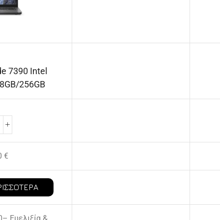
de 7390 Intel
U 8GB/256GB
0
€
ΡΙΣΣΌΤΕΡΑ
90– Ευελιξία &